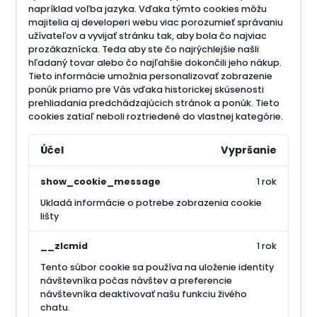
napríklad voľba jazyka.
Vďaka týmto cookies môžu
majitelia aj developeri webu viac porozumieť správaniu
užívateľov a vyvijať stránku tak, aby bola čo najviac
prozákaznícka. Teda aby ste čo najrýchlejšie našli
hľadaný tovar alebo čo najľahšie dokončili jeho nákup.
Tieto informácie umožnia personalizovať zobrazenie
ponúk priamo pre Vás vďaka historickej skúsenosti
prehliadania predchádzajúcich stránok a ponúk.
Tieto
cookies zatiaľ neboli roztriedené do vlastnej kategórie.
Účel
Vypršanie
show_cookie_message
1 rok
Ukladá informácie o potrebe zobrazenia cookie
lišty
__zlcmid
1 rok
Tento súbor cookie sa používa na uloženie identity
návštevníka počas návštev a preferencie
návštevníka deaktivovať našu funkciu živého
chatu.