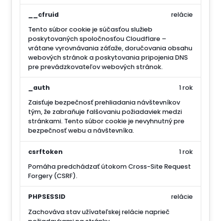
__cfruid
relácie
Tento súbor cookie je súčasťou služieb
poskytovaných spoločnosťou Cloudflare –
vrátane vyrovnávania záťaže, doručovania obsahu
webových stránok a poskytovania pripojenia DNS
pre prevádzkovateľov webových stránok.
_auth
1 rok
Zaisťuje bezpečnosť prehliadania návštevníkov
tým, že zabraňuje falšovaniu požiadaviek medzi
stránkami. Tento súbor cookie je nevyhnutný pre
bezpečnosť webu a návštevníka.
csrftoken
1 rok
Pomáha predchádzať útokom Cross-Site Request
Forgery (CSRF).
PHPSESSID
relácie
Zachováva stav užívateľskej relácie naprieč