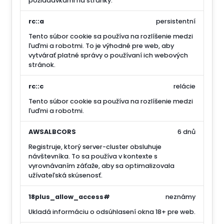
požiadavkami na stránky.
rc::a
persistentní
Tento súbor cookie sa používa na rozlíšenie medzi
ľuďmi a robotmi. To je výhodné pre web, aby
vytvárať platné správy o používaní ich webových
stránok.
rc::c
relácie
Tento súbor cookie sa používa na rozlíšenie medzi
ľuďmi a robotmi.
AWSALBCORS
6 dnů
Registruje, ktorý server-cluster obsluhuje
návštevníka. To sa používa v kontexte s
vyrovnávaním záťaže, aby sa optimalizovala
užívateľská skúsenosť.
18plus_allow_access#
neznámy
Ukladá informáciu o odsúhlasení okna 18+ pre web.