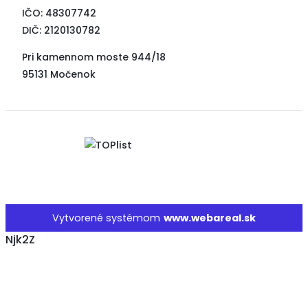
IČO: 48307742
DIČ: 2120130782
Pri kamennom moste 944/18
95131 Močenok
Vytvorené systémom
www.webareal.sk
Njk2Z