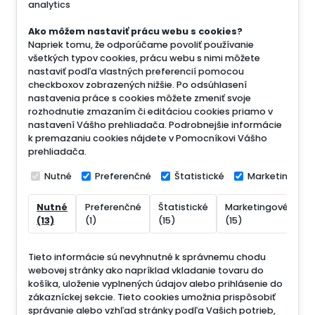
analytics
Ako môžem nastaviť prácu webu s cookies?
Napriek tomu, že odporúčame povoliť používanie
všetkých typov cookies, prácu webu s nimi môžete
nastaviť podľa vlastných preferencií pomocou
checkboxov zobrazených nižšie. Po odsúhlasení
nastavenia práce s cookies môžete zmeniť svoje
rozhodnutie zmazaním či editáciou cookies priamo v
nastavení Vášho prehliadača. Podrobnejšie informácie
k premazaniu cookies nájdete v Pomocníkovi Vášho
prehliadača.
Nutné
Preferenčné
Štatistické
Marketingové
Nutné
Preferenčné
Štatistické
Marketingové
N
(13)
(1)
(15)
(15)
(
Tieto informácie sú nevyhnutné k správnemu chodu
webovej stránky ako napríklad vkladanie tovaru do
košíka, uloženie vyplnených údajov alebo prihlásenie do
zákazníckej sekcie.
Tieto cookies umožnia prispôsobiť
správanie alebo vzhľad stránky podľa Vašich potrieb,