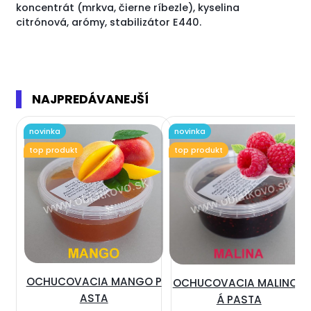
koncentrát (mrkva, čierne ríbezle), kyselina
citrónová, arómy, stabilizátor E440.
NAJPREDÁVANEJŠÍ
novinka
novinka
top produkt
top produkt
OCHUCOVACIA MANGO P
OCHUCOVACIA MALINOV
ASTA
Á PASTA