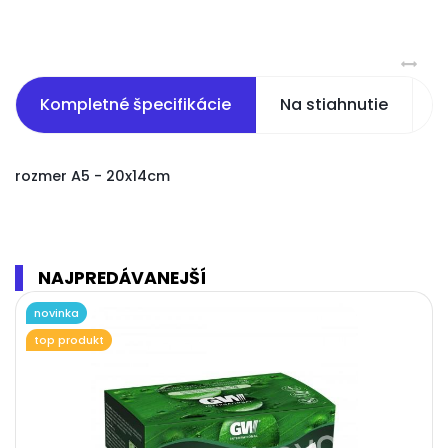
Kompletné špecifikácie
Na stiahnutie
S
rozmer A5 - 20x14cm
NAJPREDÁVANEJŠÍ
novinka
top produkt