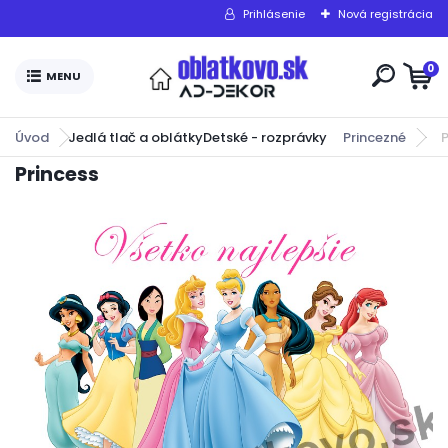
Prihlásenie
Nová registrácia
0
Úvod
Jedlá tlač a oblátky
Detské - rozprávky
Princezné
P
Princess