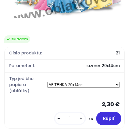
skladom
Číslo produktu:
21
Parameter 1:
rozmer 20x14cm
Typ jedlého
papiera
(oblátky):
2,30 €
-
+
ks