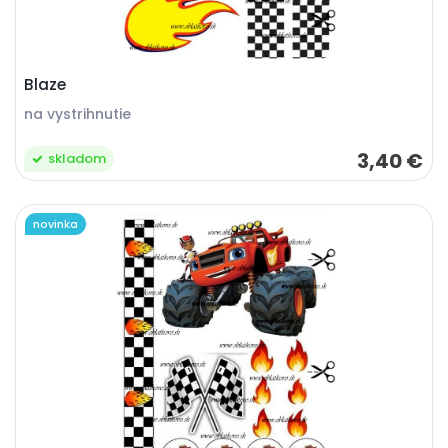
Blaze
na vystrihnutie
3,40 €
skladom
novinka