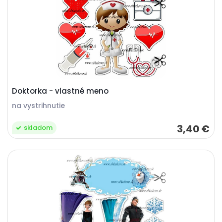
Doktorka - vlastné meno
na vystrihnutie
3,40 €
skladom