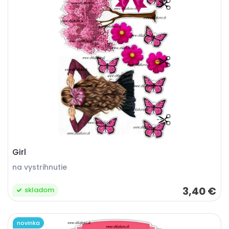
Girl
na vystrihnutie
3,40 €
skladom
novinka