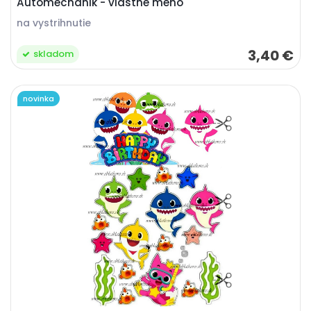
Automechanik - vlastné meno
na vystrihnutie
3,40 €
skladom
novinka