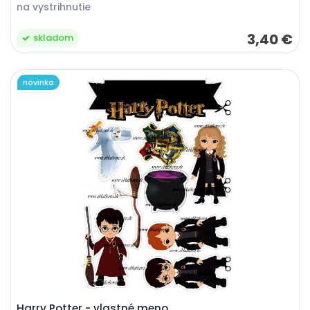
na vystrihnutie
3,40 €
skladom
novinka
Harry Potter - vlastné meno