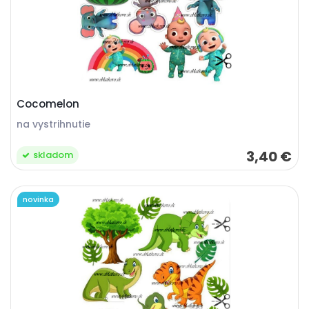
Cocomelon
na vystrihnutie
3,40 €
skladom
novinka