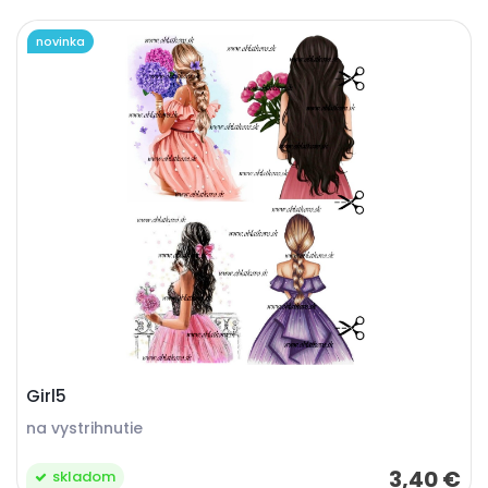
novinka
Girl5
na vystrihnutie
3,40 €
skladom