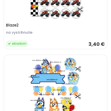
Blaze2
na vystrihnutie
3,40 €
skladom