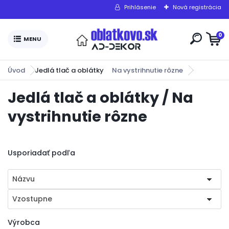
Prihlásenie
Nová registrácia
0
Úvod
Jedlá tlač a oblátky
Na vystrihnutie rôzne
Jedlá tlač a oblátky / Na
vystrihnutie rôzne
Usporiadať podľa
Názvu
Vzostupne
Výrobca