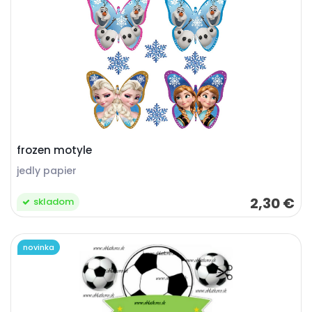
frozen motyle
jedly papier
2,30 €
skladom
novinka