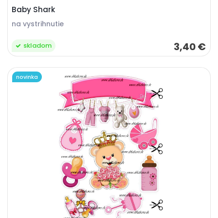
Baby Shark
na vystrihnutie
3,40 €
skladom
novinka