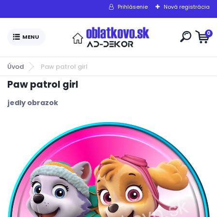
Prihlásenie
Nová registrácia
0
Úvod
Paw patrol girl
Paw patrol girl
jedly obrazok