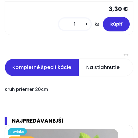
3,30 €
-
+
ks
Kompletné špecifikácie
Na stiahnutie
S
Kruh priemer 20cm
NAJPREDÁVANEJŠÍ
novinka